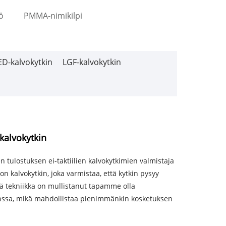
ö
PMMA-nimikilpi
ED-kalvokytkin
LGF-kalvokytkin
kalvokytkin
en tulostuksen ei-taktiilien kalvokytkimien valmistaja
on kalvokytkin, joka varmistaa, että kytkin pysyy
ä tekniikka on mullistanut tapamme olla
anssa, mikä mahdollistaa pienimmänkin kosketuksen