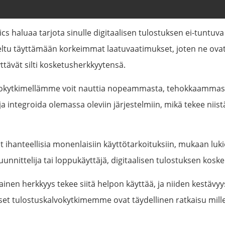
 haluaa tarjota sinulle digitaalisen tulostuksen ei-tuntuva 
täyttämään korkeimmat laatuvaatimukset, joten ne ovat kest
tävät silti kosketusherkkyytensä.
lvokytkimellämme voit nauttia nopeammasta, tehokkaammast
a integroida olemassa oleviin järjestelmiin, mikä tekee niist
hanteellisia monenlaisiin käyttötarkoituksiin, mukaan lukien 
suunnittelija tai loppukäyttäjä, digitaalisen tulostuksen ko
ainen herkkyys tekee siitä helpon käyttää, ja niiden kestävy
liset tulostuskalvokytkimemme ovat täydellinen ratkaisu mille