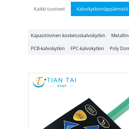
Kaikki tuotteet
Kalvokytkinnäppäimistö
Kapasitiivinen kosketuskalvokytkin
Metalli
PCB-kalvokytkin
FPC-kalvokytkin
Poly Dom