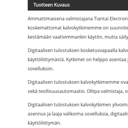
Tuotteen Kuvaus
Ammattimaisena valmistajana Tiantai Electronics
koskemattomat kalvokytkimemme on suunniteltu 
kestämään vaativimmankin käytön, mutta säilyt
Digitaalisen tulostuksen kosketusvapaalla ka
käyttöliittymästä. Kytkimet on helppo asentaa j
sovelluksiin.
Digitaalisen tulostuksen kalvokytkimemme ovat i
sekä teollisuusautomaatio. Olitpa valmistaja, 
Digitaalisen tulostuksen kalvokytkimen ylivoim
asennus ja laaja valikoima sovelluksia, digitaa
käyttöliittymän.