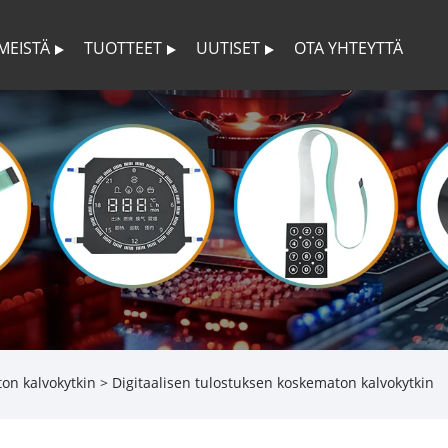
 MEISTÄ
TUOTTEET
UUTISET
OTA YHTEYTTÄ
on kalvokytkin
> Digitaalisen tulostuksen koskematon kalvokytkin