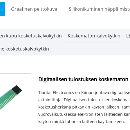
Graafinen peittokuva
Silikonikuminen näppäimist
nen kupu kosketuskalvokytkin
Koskematon kalvokytkin
L
e kosketuskalvokytkin
Digitaalisen tulostuksen koskematon 
Tiantai Electronics on Kiinan johtava digitaalis
ja toimittaja. Digitaalisen tulostuksen koskemat
kosketusherkänä pitkänkin käytön jälkeen. Täm
vuorovaikutuksessa elektronisten laitteiden k
käytön minkä tahansa laitteen käyttämiseen.