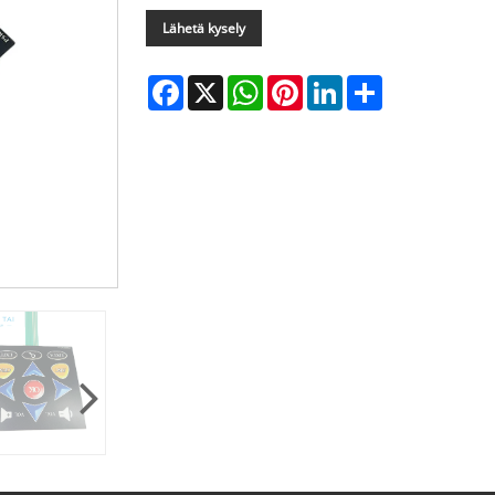
Lähetä kysely
Facebook
X
WhatsApp
Pinterest
LinkedIn
Share