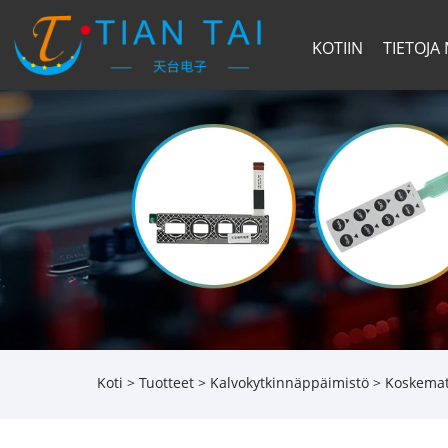
KOTIIN
TIETOJA
Koti
>
Tuotteet
>
Kalvokytkinnäppäimistö
>
Koskemat