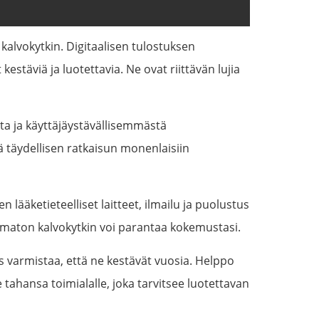
kalvokytkin. Digitaalisen tulostuksen
äviä ja luotettavia. Ne ovat riittävän lujia
a ja käyttäjäystävällisemmästä
ä täydellisen ratkaisun monenlaisiin
lääketieteelliset laitteet, ilmailu ja puolustus
skematon kalvokytkin voi parantaa kokemustasi.
ys varmistaa, että ne kestävät vuosia. Helppo
 tahansa toimialalle, joka tarvitsee luotettavan