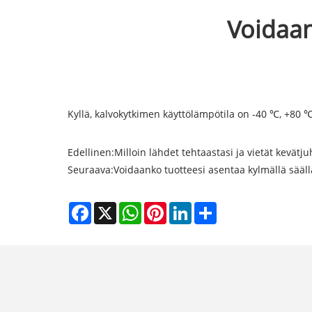
Voidaan
Kyllä, kalvokytkimen käyttölämpötila on -40 ℃, +80 ℃
Edellinen:
Milloin lähdet tehtaastasi ja vietät kevätj
Seuraava:
Voidaanko tuotteesi asentaa kylmällä sääll
Facebook
X
WhatsApp
Pinterest
LinkedIn
Share