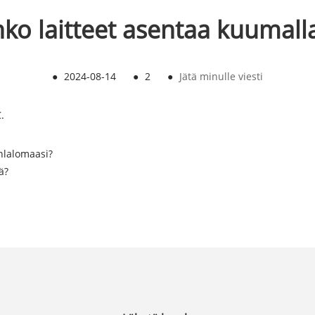
ko laitteet asentaa kuumalla
●
2024-08-14
●
2
●
Jätä minulle viesti
.
uhlalomaasi?
ä?