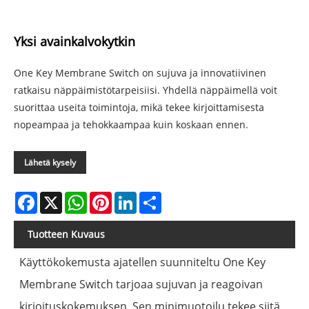
Yksi avainkalvokytkin
One Key Membrane Switch on sujuva ja innovatiivinen
ratkaisu näppäimistötarpeisiisi. Yhdellä näppäimellä voit
suorittaa useita toimintoja, mikä tekee kirjoittamisesta
nopeampaa ja tehokkaampaa kuin koskaan ennen.
Lähetä kysely
Facebook
X
WhatsApp
Pinterest
LinkedIn
Share
Tuotteen Kuvaus
Käyttökokemusta ajatellen suunniteltu One Key
Membrane Switch tarjoaa sujuvan ja reagoivan
kirjoituskokemuksen. Sen minimuotoilu tekee siitä