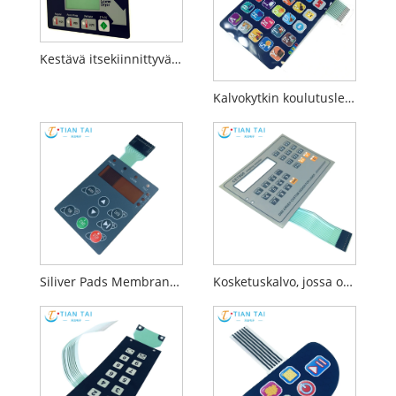
Kestävä itsekiinnittyvä kumimetallipainikkeet PET PC-kalvo
Kalvokytkin koulutusleluihin
Siliver Pads Membrane Switch
Kosketuskalvo, jossa on liitin